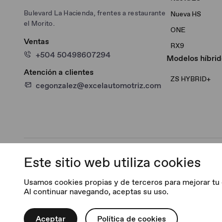
Bulevard La Hacienda, frentes a restaurante
Nueva HS
el Morito.
ONE
Ventas
RX9
+504 50498607294
Modelos híbrid
Atención a clientes
ZS HYBRID+
cegonzalez@excelautomotriz.com
Este sitio web utiliza cookies
© Morris Garages. Todos los derechos reservados.
V. 2.0.1
Usamos cookies propias y de terceros para mejorar tu exp
Al continuar navegando, aceptas su uso.
Aceptar
Política de cookies