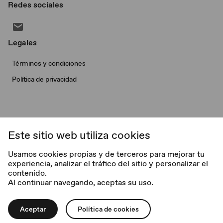
Redes sociales
Legales
Términos y condiciones
Política de privacidad
Este sitio web utiliza cookies
© Morris Garages. Todos los derechos reservados.
Usamos cookies propias y de terceros para mejorar tu
experiencia, analizar el tráfico del sitio y personalizar el
V. 2.0.1
contenido.
Al continuar navegando, aceptas su uso.
Aceptar
Política de cookies