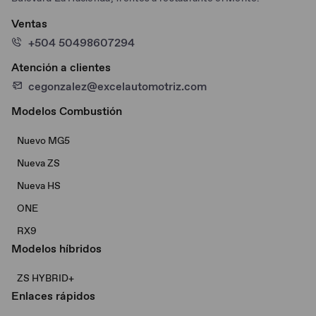
Ventas
+504 50498607294
Atención a clientes
cegonzalez@excelautomotriz.com
Modelos Combustión
Nuevo MG5
Nueva ZS
Nueva HS
ONE
RX9
Modelos híbridos
ZS HYBRID+
Enlaces rápidos